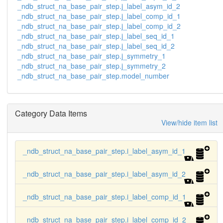
_ndb_struct_na_base_pair_step.j_label_asym_id_2
    _ndb_struct_na_base_pair_step.tilt

_ndb_struct_na_base_pair_step.j_label_comp_id_1
    _ndb_struct_na_base_pair_step.roll

    _ndb_struct_na_base_pair_step.twist

_ndb_struct_na_base_pair_step.j_label_comp_id_2
     1 G A 1  1_555 C A 8  7_555 G A 2  1_555 C 
_ndb_struct_na_base_pair_step.j_label_seq_id_1
A 7  7_555  0.369 -1.414 3.339  3.056 9.755 33.5
_ndb_struct_na_base_pair_step.j_label_seq_id_2
30

_ndb_struct_na_base_pair_step.j_symmetry_1
     1 G A 2  1_555 C A 7  7_555 G A 3  1_555 C 
_ndb_struct_na_base_pair_step.j_symmetry_2
A 6  7_555  0.176 -1.672 3.371 -1.176 6.725 30.0
_ndb_struct_na_base_pair_step.model_number
04

#    ...
Category Data Items
View/hide item list
_ndb_struct_na_base_pair_step.i_label_asym_id_1
_ndb_struct_na_base_pair_step.i_label_asym_id_2
_ndb_struct_na_base_pair_step.i_label_comp_id_1
_ndb_struct_na_base_pair_step.i_label_comp_id_2