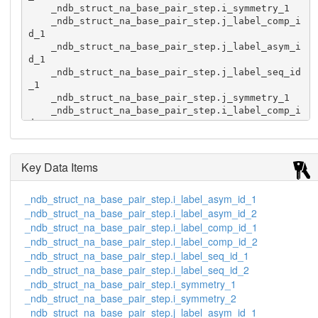
    _ndb_struct_na_base_pair_step.i_symmetry_1

    _ndb_struct_na_base_pair_step.j_label_comp_i
d_1

    _ndb_struct_na_base_pair_step.j_label_asym_i
d_1

    _ndb_struct_na_base_pair_step.j_label_seq_id
_1

    _ndb_struct_na_base_pair_step.j_symmetry_1

    _ndb_struct_na_base_pair_step.i_label_comp_i
d_2

    _ndb_struct_na_base_pair_step.i_label_asym_i
d_2

    _ndb_struct_na_base_pair_step.i_label_seq_id
Key Data Items
_2

    _ndb_struct_na_base_pair_step.i_symmetry_2

_ndb_struct_na_base_pair_step.i_label_asym_id_1
    _ndb_struct_na_base_pair_step.j_label_comp_i
_ndb_struct_na_base_pair_step.i_label_asym_id_2
d_2

    _ndb_struct_na_base_pair_step.j_label_asym_i
_ndb_struct_na_base_pair_step.i_label_comp_id_1
d_2

_ndb_struct_na_base_pair_step.i_label_comp_id_2
    _ndb_struct_na_base_pair_step.j_label_seq_id
_ndb_struct_na_base_pair_step.i_label_seq_id_1
_2

_ndb_struct_na_base_pair_step.i_label_seq_id_2
    _ndb_struct_na_base_pair_step.j_symmetry_2

_ndb_struct_na_base_pair_step.i_symmetry_1
    _ndb_struct_na_base_pair_step.shift

_ndb_struct_na_base_pair_step.i_symmetry_2
    _ndb_struct_na_base_pair_step.slide

_ndb_struct_na_base_pair_step.j_label_asym_id_1
    _ndb_struct_na_base_pair_step.rise
