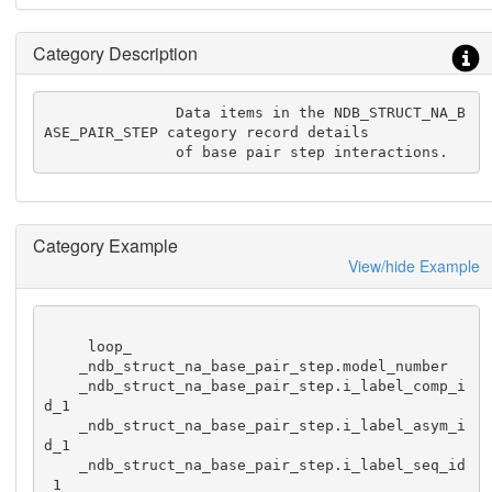
Category Description
               Data items in the NDB_STRUCT_NA_B
ASE_PAIR_STEP category record details

               of base pair step interactions.
Category Example
View/hide Example
     loop_

    _ndb_struct_na_base_pair_step.model_number

    _ndb_struct_na_base_pair_step.i_label_comp_i
d_1

    _ndb_struct_na_base_pair_step.i_label_asym_i
d_1

    _ndb_struct_na_base_pair_step.i_label_seq_id
_1
